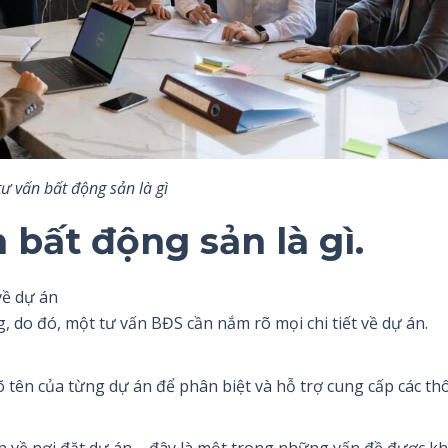
tư vấn bất động sản là gì
 bất động sản là gì.
về dự án
 do đó, một tư vấn BĐS cần nắm rõ mọi chi tiết về dự án.
 tên của từng dự án để phân biệt và hỗ trợ cung cấp các th
n về nơi đặt dự án – đây là một trong những vấn đề được k