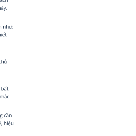
này,
n như:
iết
chủ
 bất
nhắc
ng cần
, hiệu