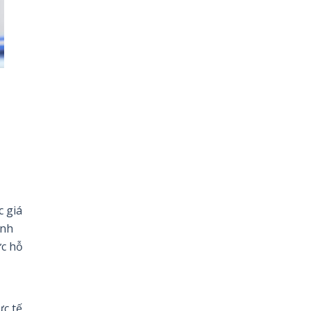
c giá
anh
ức hỗ
ực tế