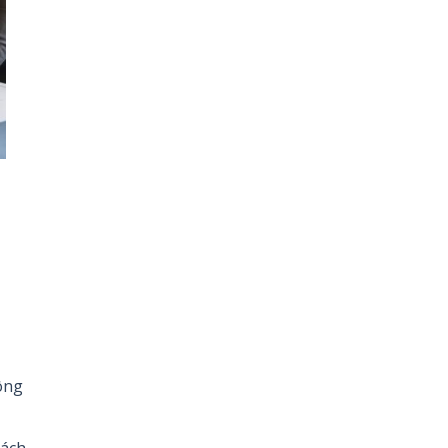
ông
hách