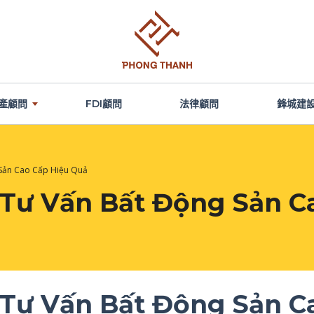
產顧問
FDI顧問
法律顧問
鋒城建
 Sản Cao Cấp Hiệu Quả
 Tư Vấn Bất Động Sản C
 Tư Vấn Bất Động Sản C