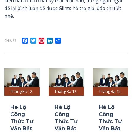
Nếu bạn còn có bất kỳ thắc mắc nào, đừng ngần ngại
để lại bình luận để được Glints hỗ trợ giải đáp chi tiết
nhé.
Facebook
Twitter
Pinterest
LinkedIn
Share
CHIA SẺ
Tháng Ba 12,
Tháng Ba 12,
Tháng Ba 12,
2024
2024
2024
Hé Lộ
Hé Lộ
Hé Lộ
Công
Công
Công
Thức Tư
Thức Tư
Thức Tư
Vấn Bất
Vấn Bất
Vấn Bất